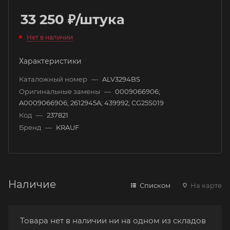
33 250
₽
/штука
Нет в наличии
Характеристики
Каталожный номер
—
ALV3294BS
Оригинальные замены
—
0009066906;
A0009066906; 2612945A; 439992; CG25S019
Код
—
237821
Бренд
—
KRAUF
Наличие
Списком
На карте
Товара нет в наличии ни на одном из складов