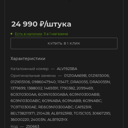
24 990
₽
/штука
Есть в наличии
: 3
в 1 магазине
КУПИТЬ В 1 КЛИК
Характеристики
Каталожный номер
—
ALV1923BA
Оригинальные замены
—
01210AA69B; 0121615006;
0121615106; 0986047940; 115417; DRA0055; DRA0055N;
1379699; 1388002; 1469391; 1790382; 2099469;
6G9J10300AA; 6G9N10300ABA; 6G9N10300ABB;
6G9N10300ABC; 6G9NABA; 6G9NABB; 6G9NABC;
7G9T10300AE; RE6G9N10300ABC; CA1923IR;
8EL738211971; 210428; ALB1923RB; TG15C105; 30667295;
36000220; 24003N, ALB1923YX
Код
—
250663