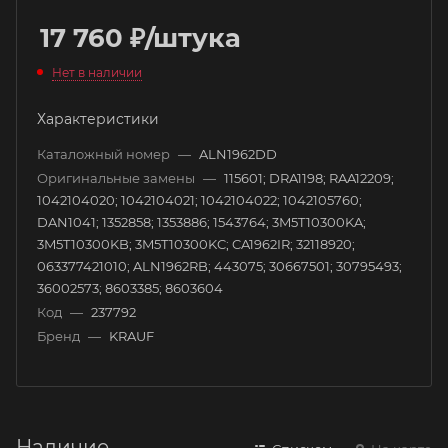
17 760
₽
/штука
Нет в наличии
Характеристики
Каталожный номер
—
ALN1962DD
Оригинальные замены
—
115601; DRA1198; RAA12209;
1042104020; 1042104021; 1042104022; 1042105760;
DAN1041; 1352858; 1353886; 1543764; 3M5T10300KA;
3M5T10300KB; 3M5T10300KC; CA1962IR; 32118920;
063377421010; ALN1962RB; 443075; 30667501; 30795493;
36002573; 8603385; 8603604
Код
—
237792
Бренд
—
KRAUF
Наличие