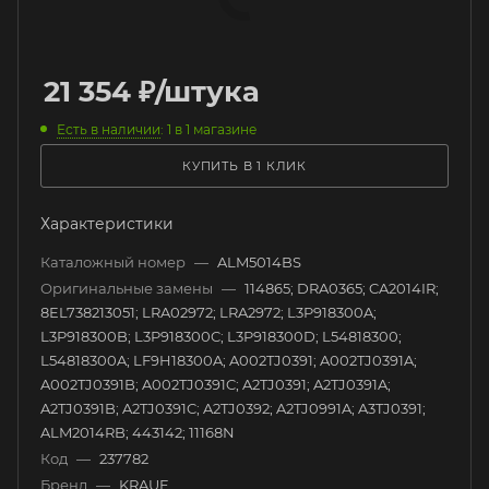
21 354
₽
/штука
Есть в наличии
: 1
в 1 магазине
КУПИТЬ В 1 КЛИК
Характеристики
Каталожный номер
—
ALM5014BS
Оригинальные замены
—
114865; DRA0365; CA2014IR;
8EL738213051; LRA02972; LRA2972; L3P918300A;
L3P918300B; L3P918300C; L3P918300D; L54818300;
L54818300A; LF9H18300A; A002TJ0391; A002TJ0391A;
A002TJ0391B; A002TJ0391C; A2TJ0391; A2TJ0391A;
A2TJ0391B; A2TJ0391C; A2TJ0392; A2TJ0991A; A3TJ0391;
ALM2014RB; 443142; 11168N
Код
—
237782
Бренд
—
KRAUF