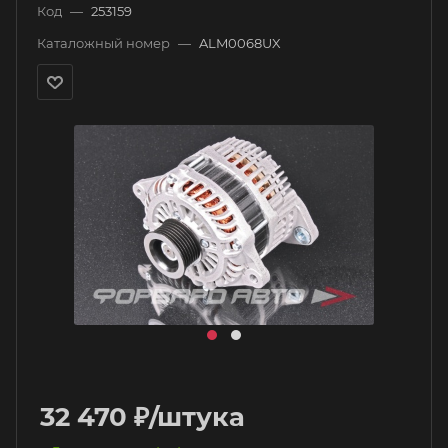
Код
—
253159
Каталожный номер
—
ALM0068UX
32 470
₽
/штука