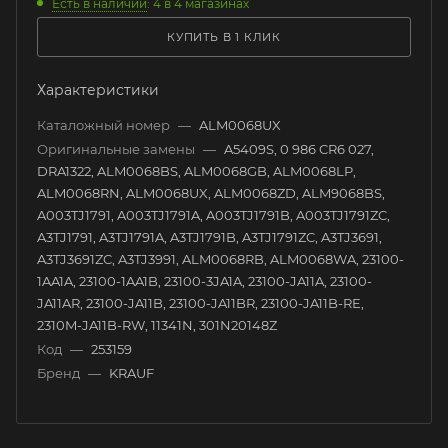
Есть в наличии
: 4
в 4 магазинах
КУПИТЬ В 1 КЛИК
Характеристики
Каталожный номер
—
ALM0068UX
Оригинальные замены
—
A5409S, 0 986 CR6 027,
DRA1322, ALM0068BS, ALM0068GB, ALM0068LP,
ALM0068RN, ALM0068UX, ALM0068ZD, ALM9068BS,
A003TJ1791, A003TJ1791A, A003TJ1791B, A003TJ1791ZC,
A3TJ1791, A3TJ1791A, A3TJ1791B, A3TJ1791ZC, A3TJ3691,
A3TJ3691ZC, A3TJ3991, ALM0068RB, ALM0068WA, 23100-
1AA1A, 23100-1AA1B, 23100-3JA1A, 23100-JA11A, 23100-
JA11AR, 23100-JA11B, 23100-JA11BR, 23100-JA11B-RE,
2310M-JA11B-RW, 11341N, 301N20148Z
Код
—
253159
Бренд
—
KRAUF