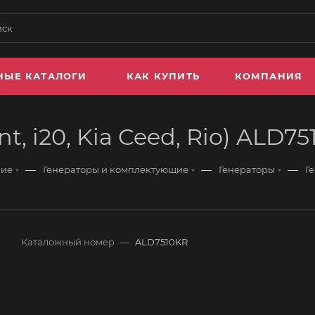
НЫЕ КАТАЛОГИ
КАК КУПИТЬ
КОМПАНИЯ
t, i20, Kia Ceed, Rio) ALD
—
—
—
ние
Генераторы и комплектующие
Генераторы
Ге
Каталожный номер
—
ALD7510KR