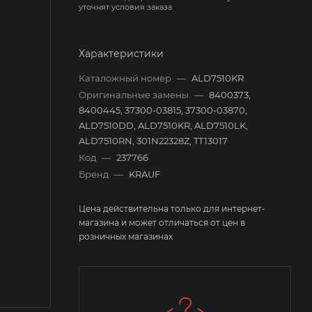
уточнят условия заказа
Характеристики
Каталожный номер
—
ALD7510KR
Оригинальные замены
—
8400373,
8400445, 37300-03815, 37300-03870,
ALD7510DD, ALD7510KR, ALD7510LK,
ALD7510RN, 301N22328Z, TT13017
Код
—
237766
Бренд
—
KRAUF
Цена действительна только для интернет-
магазина и может отличаться от цен в
розничных магазинах