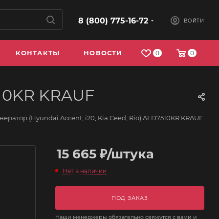
8 (800) 775-16-72
ВОЙТИ
КОНТАКТЫ
НОВОСТИ
0
0
7510KR KRAUF
нератор (Hyundai Accent, i20, Kia Ceed, Rio) ALD7510KR KRAUF
15 665
₽
/штука
Нет в наличии
ПОД ЗАКАЗ
Наши менеджеры обязательно свяжутся с вами и