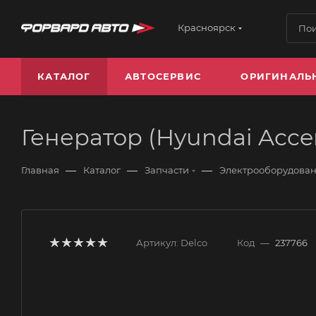
Красноярск
КАТАЛОГ
АВТОСЕРВИС
ОРИГИНАЛЬ
Генератор (Hyundai Accen
—
—
—
Главная
Каталог
Запчасти
Электрооборудова
Артикул:
Delco
Код
—
237766