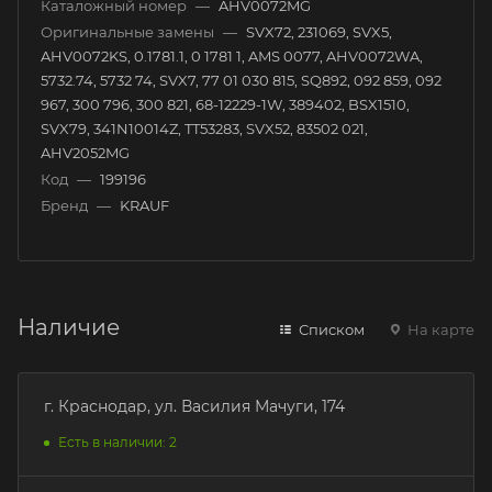
Каталожный номер
—
AHV0072MG
Оригинальные замены
—
SVX72, 231069, SVX5,
AHV0072KS, 0.1781.1, 0 1781 1, AMS 0077, AHV0072WA,
5732.74, 5732 74, SVX7, 77 01 030 815, SQ892, 092 859, 092
967, 300 796, 300 821, 68-12229-1W, 389402, BSX1510,
SVX79, 341N10014Z, TT53283, SVX52, 83502 021,
AHV2052MG
Код
—
199196
Бренд
—
KRAUF
Наличие
Списком
На карте
г. Краснодар, ул. Василия Мачуги, 174
Есть в наличии: 2