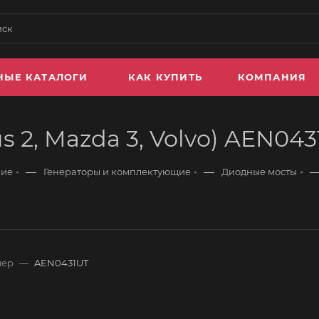
НЫЕ КАТАЛОГИ
КАК КУПИТЬ
КОМПАНИЯ
s 2, Mazda 3, Volvo) AEN04
—
—
ние
Генераторы и комплектующие
Диодные мосты
мер
—
AEN0431UT