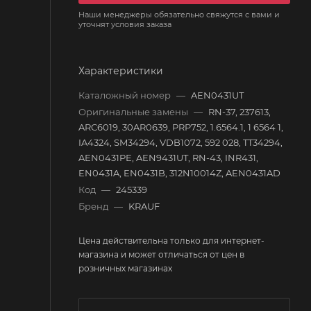
Наши менеджеры обязательно свяжутся с вами и
уточнят условия заказа
Характеристики
Каталожный номер
—
AEN0431UT
Оригинальные замены
—
RN-37, 237613,
ARC6019, 30AR0639, PRP752, 1.6564.1, 1 6564 1,
IA4324, SM34294, VDB1072, 592 028, TT34294,
AEN0431PE, AEN9431UT, RN-43, INR431,
EN0431A, EN0431B, 312N10014Z, AEN0431AD
Код
—
245339
Бренд
—
KRAUF
Цена действительна только для интернет-
магазина и может отличаться от цен в
розничных магазинах