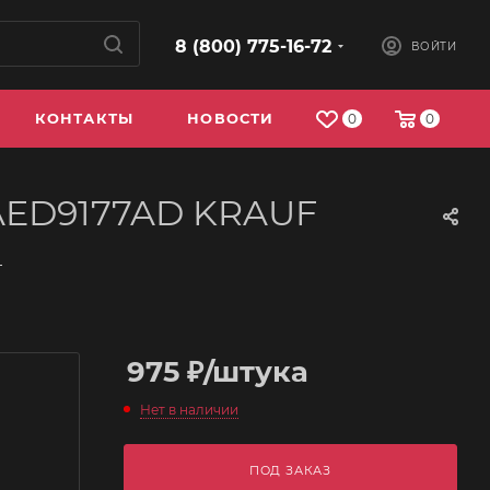
8 (800) 775-16-72
ВОЙТИ
КОНТАКТЫ
НОВОСТИ
0
0
) AED9177AD KRAUF
—
975
₽
/штука
Нет в наличии
ПОД ЗАКАЗ