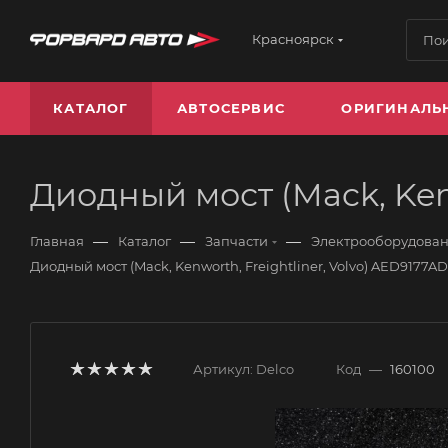
Красноярск
КАТАЛОГ
АВТОСЕРВИС
ОРИГИНАЛЬ
Диодный мост (Mack, Ken
—
—
—
Главная
Каталог
Запчасти
Электрооборудова
Диодный мост (Mack, Kenworth, Freightliner, Volvo) AED9177A
Артикул:
Delco
Код
—
160100