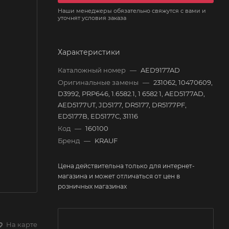
Наши менеджеры обязательно свяжутся с вами и
уточнят условия заказа
Характеристики
Каталожный номер
—
AED9177AD
Оригинальные замены
—
231062, 10470609,
D3992, PRP646, 1.6582.1, 1 6582 1, AED5177AD,
AED5177UT, JD5177, DR5177, DR5177PF,
ED5177B, ED5177C, 31116
Код
—
160100
Бренд
—
KRAUF
Цена действительна только для интернет-
магазина и может отличаться от цен в
розничных магазинах
На карте