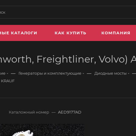
НЫЕ КАТАЛОГИ
КАК КУПИТЬ
КОМПАНИЯ
worth, Freightliner, Volvo
—
—
ние
Генераторы и комплектующие
Диодные мосты
D KRAUF
Каталожный номер
—
AED9177AD