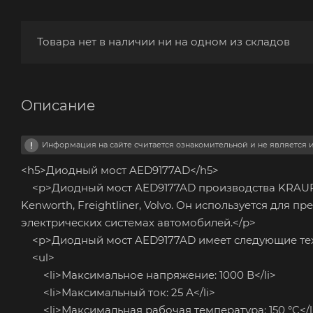
Товара нет в наличии ни на одном из складов
Описание
Информация на сайте считается ознакомительной и не является
<h5>Диодный мост AED9177AD</h5>
<p>Диодный мост AED9177AD производства KRAUF п
Kenworth, Freightliner, Volvo. Он используется для 
электрических системах автомобилей.</p>
<p>Диодный мост AED9177AD имеет следующие техн
<ul>
<li>Максимальное напряжение: 1000 В</li>
<li>Максимальный ток: 25 А</li>
<li>Максимальная рабочая температура: 150 °C</l