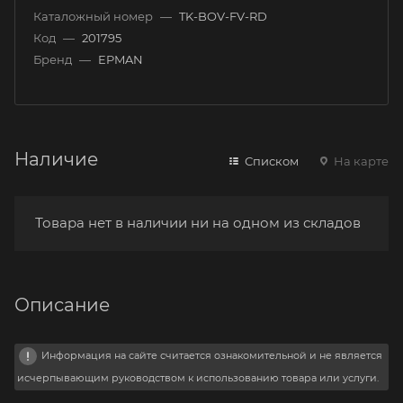
Каталожный номер
—
TK-BOV-FV-RD
Код
—
201795
Бренд
—
EPMAN
Наличие
Списком
На карте
Товара нет в наличии ни на одном из складов
Описание
Информация на сайте считается ознакомительной и не является
исчерпывающим руководством к использованию товара или услуги.