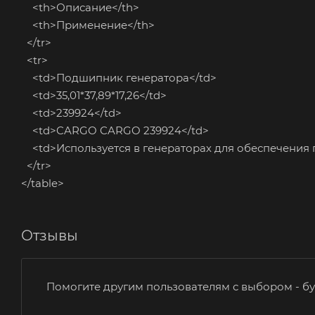
<th>Описание</th>
<th>Применение</th>
</tr>
<tr>
<td>Подшипник генератора</td>
<td>35,01*37,89*17,26</td>
<td>239924</td>
<td>CARGO CARGO 239924</td>
<td>Используется в генераторах для обеспечения г
</tr>
</table>
Отзывы
Помогите другим пользователям с выбором - бу