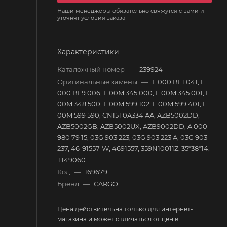
Наши менеджеры обязательно свяжутся с вами и
уточнят условия заказа
Характеристики
Каталожный номер
—
239924
Оригинальные замены
—
F 000 BL1 041, F
000 BL9 006, F 00M 345 000, F 00M 345 001, F
00M 348 500, F 00M 599 102, F 00M 599 401, F
00M 599 590, CN151 0A334 AA, AZB5002DD,
AZB5002GB, AZB5002UX, AZB9002DD, A 000
980 79 15, 03G 903 223, 03G 903 223 A, 03G 903
237, 46-91557-W, 4691557, 359N10011Z, 35*38*14,
TT49060
Код
—
169679
Бренд
—
CARGO
Цена действительна только для интернет-
магазина и может отличаться от цен в