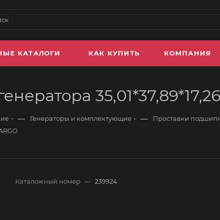
НЫЕ КАТАЛОГИ
КАК КУПИТЬ
КОМПАНИЯ
нератора 35,01*37,89*17,2
—
—
ние
Генераторы и комплектующие
Проставки подшипн
CARGO
Каталожный номер
—
239924