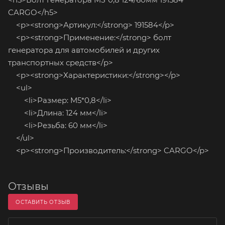
CARGO</h5>
<p><strong>Артикул:</strong> 191584</p>
<p><strong>Применение:</strong> болт
генератора для автомобилей и других
транспортных средств</p>
<p><strong>Характеристики:</strong></p>
<ul>
<li>Размер: M5*0,8</li>
<li>Длина: 124 мм</li>
<li>Резьба: 60 мм</li>
</ul>
<p><strong>Производитель:</strong> CARGO</p>
Отзывы
ОСТАВИТЬ ОТЗЫВ