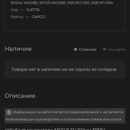
90104-W0085, 90105-W0085, 069 903 555, 06B 911 094
Код
—
143776
Бренд
—
CARGO
Наличие
Списком
На карте
Товара нет в наличии ни на одном из складов
Описание
Информация на сайте считается ознакомительной и не является
исчерпывающим руководством к использованию товара или услуги.
<h5>Болт генератора M5*0,8 124/60мм 191584