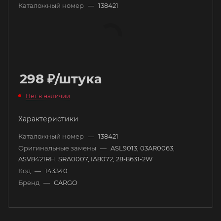
Каталожный номер
—
138421
298
₽
/штука
Нет в наличии
Характеристики
Каталожный номер
—
138421
Оригинальные замены
—
ASL9013, 03AR0063,
ASV8421RH, SRA0007, IA8072, 28-8631-2W
Код
—
143340
Бренд
—
CARGO