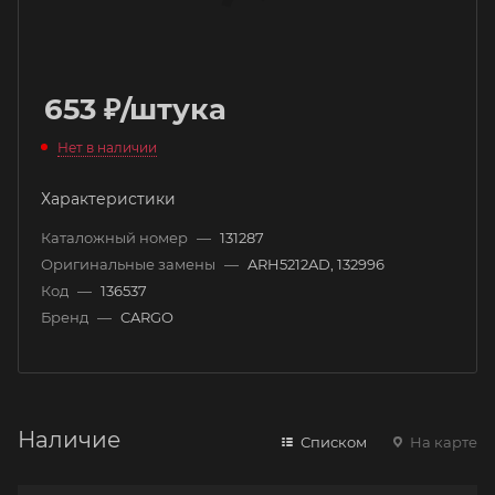
653
₽
/штука
Нет в наличии
Характеристики
Каталожный номер
—
131287
Оригинальные замены
—
ARH5212AD, 132996
Код
—
136537
Бренд
—
CARGO
Наличие
Списком
На карте