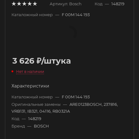
Артикул:
Bosch
Код
—
148219
Каталожный номер
—
F 00M 144 193
3 626
₽
/штука
Нет в наличии
Характеристики
Каталожный номер
—
F 00M 144 193
Оригинальные замены
—
ARE0123BOSCH, 237816,
VRB131, IB321, 04116, RB0321A
Код
—
148219
Бренд
—
BOSCH