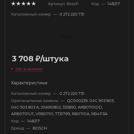
Артикул:
Bosch
Код
—
148217
Каталожный номер
—
0 272 220 731
3 708
₽
/штука
Нет в наличии
Характеристики
Каталожный номер
—
0 272 220 731
Оригинальные замены
—
QC000239, 04C 903 803,
04C 903 803 A, 20AR0802, 333850, ARB0701DD,
ARB0701UT, VRB0701, TT31799, RB0701A, RB4113A
Код
—
148217
Бренд
—
BOSCH