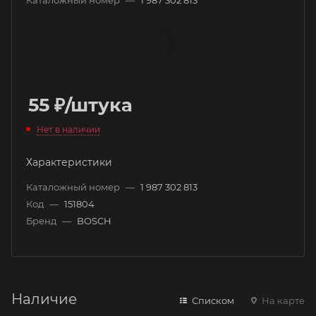
Каталожный номер
—
1 987 302 813
55
₽
/штука
Нет в наличии
Характеристики
Каталожный номер
—
1 987 302 813
Код
—
151804
Бренд
—
BOSCH
Наличие
Списком
На карте