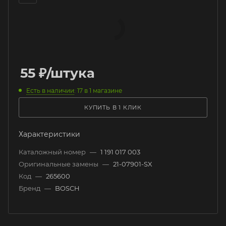
55
₽
/штука
Есть в наличии
: 17
в 1 магазине
КУПИТЬ В 1 КЛИК
Характеристики
Каталожный номер
—
1 191 017 003
Оригинальные замены
—
21-07901-SX
Код
—
265600
Бренд
—
BOSCH