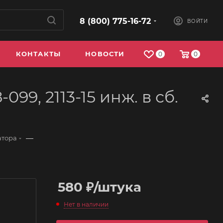
8 (800) 775-16-72
ВОЙТИ
КОНТАКТЫ
НОВОСТИ
0
0
99, 2113-15 инж. в сб.
—
атора
580
₽
/штука
Нет в наличии