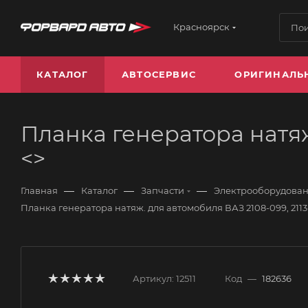
Красноярск
КАТАЛОГ
АВТОСЕРВИС
ОРИГИНАЛЬ
Планка генератора натяж.
<>
—
—
—
Главная
Каталог
Запчасти
Электрооборудова
Планка генератора натяж. для автомобиля ВАЗ 2108-099, 2113-1
Артикул:
12511
Код
—
182636