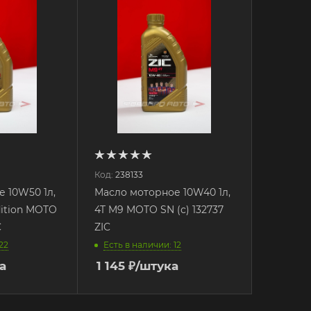
Код:
238133
 10W50 1л,
Масло моторное 10W40 1л,
dition MOTO
4T M9 MOTO SN (с) 132737
C
ZIC
22
Есть в наличии: 12
а
1 145
₽
/штука