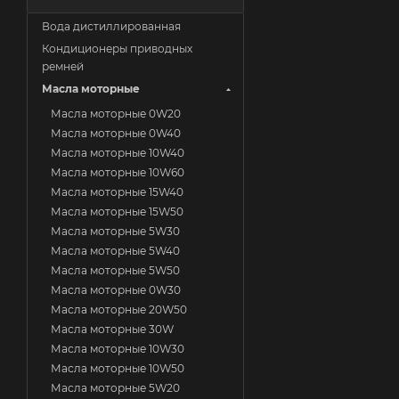
Вода дистиллированная
Кондиционеры приводных
ремней
Масла моторные
Масла моторные 0W20
Масла моторные 0W40
Масла моторные 10W40
Масла моторные 10W60
Масла моторные 15W40
Масла моторные 15W50
Масла моторные 5W30
Масла моторные 5W40
Масла моторные 5W50
Масла моторные 0W30
Масла моторные 20W50
Масла моторные 30W
Масла моторные 10W30
Масла моторные 10W50
Масла моторные 5W20