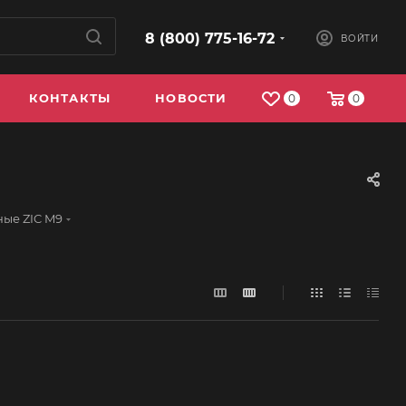
8 (800) 775-16-72
ВОЙТИ
КОНТАКТЫ
НОВОСТИ
0
0
ые ZIC M9