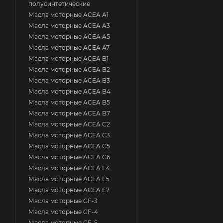
полусинтетические
Масла моторные ACEA A1
Масла моторные ACEA A3
Масла моторные ACEA A5
Масла моторные ACEA A7
Масла моторные ACEA B1
Масла моторные ACEA B2
Масла моторные ACEA B3
Масла моторные ACEA B4
Масла моторные ACEA B5
Масла моторные ACEA B7
Масла моторные ACEA C2
Масла моторные ACEA C3
Масла моторные ACEA C5
Масла моторные ACEA C6
Масла моторные ACEA E4
Масла моторные ACEA E5
Масла моторные ACEA E7
Масла моторные GF-3
Масла моторные GF-4
Масла моторные GF-5