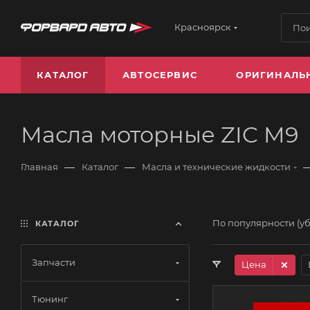
Красноярск
КАТАЛОГ
АВТОСЕРВИС
ОРИГИНАЛЬ
Масла моторные ZIC M9
—
—
Главная
Каталог
Масла и технические жидкости
По популярности (у
КАТАЛОГ
Запчасти
Цена
Тюнинг