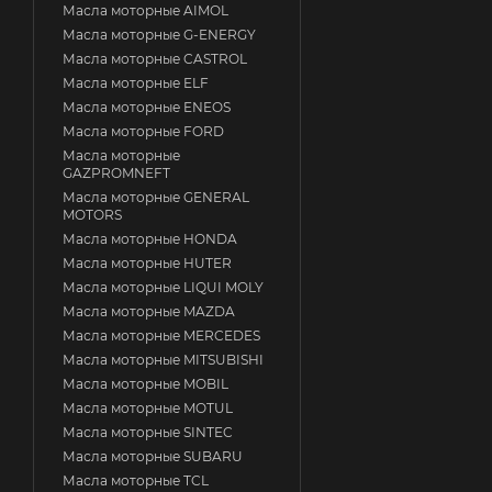
Масла моторные AIMOL
Масла моторные G-ENERGY
Масла моторные CASTROL
Масла моторные ELF
Масла моторные ENEOS
Масла моторные FORD
Масла моторные
GAZPROMNEFT
Масла моторные GENERAL
MOTORS
Масла моторные HONDA
Масла моторные HUTER
Масла моторные LIQUI MOLY
Масла моторные MAZDA
Масла моторные MERCEDES
Масла моторные MITSUBISHI
Масла моторные MOBIL
Масла моторные MOTUL
Масла моторные SINTEC
Масла моторные SUBARU
Масла моторные TCL