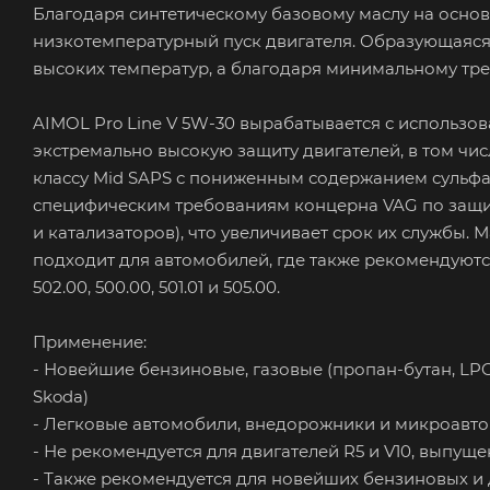
Благодаря синтетическому базовому маслу на основе
низкотемпературный пуск двигателя. Образующаяся 
высоких температур, а благодаря минимальному тре
AIMOL Pro Line V 5W-30 вырабатывается с использо
экстремально высокую защиту двигателей, в том чи
классу Mid SAPS с пониженным содержанием сульфат
специфическим требованиям концерна VAG по защит
и катализаторов), что увеличивает срок их службы. 
подходит для автомобилей, где также рекомендуются 
502.00, 500.00, 501.01 и 505.00.
Применение:
- Новейшие бензиновые, газовые (пропан-бутан, LPG)
Skoda)
- Легковые автомобили, внедорожники и микроавт
- Не рекомендуется для двигателей R5 и V10, выпущ
- Также рекомендуется для новейших бензиновых и