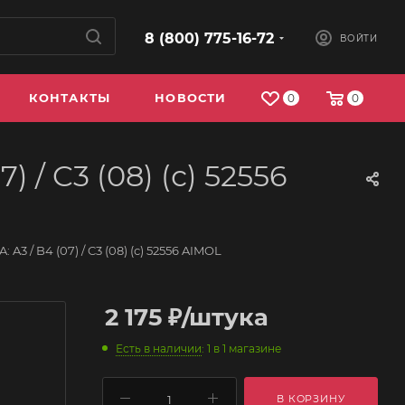
8 (800) 775-16-72
ВОЙТИ
КОНТАКТЫ
НОВОСТИ
0
0
 / C3 (08) (с) 52556
A3 / B4 (07) / C3 (08) (с) 52556 AIMOL
2 175
₽
/штука
Есть в наличии
: 1
в 1 магазине
В КОРЗИНУ