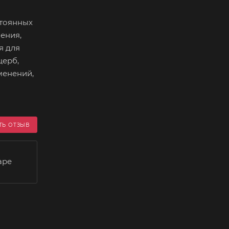
стоянных
ения,
я для
щерб,
менений,
ТЬ ОТЗЫВ
аре