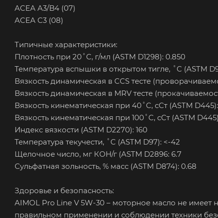
ACEA A3/B4 (07)
ACEA C3 (08)
Типичные характеристики:
Плотность при 20˚C, г/мл (ASTM D1298): 0.850
Температура вспышки в открытом тигле, ˚C (ASTM D9
Вязкость динамическая в CCS тесте (проворачиваемос
Вязкость динамическая в MRV тесте (прокачиваемость
Вязкость кинематическая при 40˚C, сСт (ASTM D445):
Вязкость кинематическая при 100˚C, сСт (ASTM D445): 
Индекс вязкости (ASTM D2270): 160
Температура текучести, ˚C (ASTM D97): <-42
Щелочное число, мг КОН/г (ASTM D2896: 6.7
Сульфатная зольность, % масс (ASTM D874): 0.68
Здоровье и безопасность:
AIMOL Pro Line V 5W-30 – моторное масло не имеет 
правильном применении и соблюдении техники без