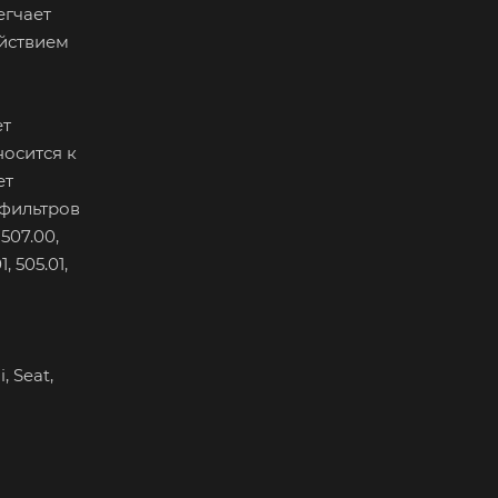
егчает
ействием
ет
носится к
ет
 фильтров
507.00,
 505.01,
 Seat,