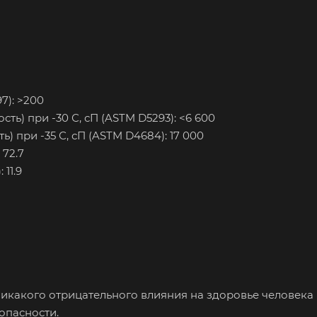
7): >200
ть) при -30 С, сП (ASTM D5293): <6 600
) при -35 С, сП (ASTM D4684): 17 000
 72.7
11.9
никакого отрицательного влияния на здоровье человека
опасности.