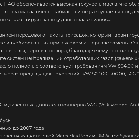
 ПАО обеспечивается высокая текучесть масла, что обл
пленка масла очень стабильна и не разрушается под д
нию гарантирует защиту двигателя от износа.
ванием передового пакета присадок, который гарантиру
сле и турбированных при высоком интервале замены. От
ной золы, серы и фосфора, благодаря чему соответству
е систем нейтрализации отработавших газов (сажевых
Масло полностью соответствует требованиям VW 504.00 и 
масла предыдущих поколений- VW 503.00, 506.00, 506.01,
 и дизельные двигатели концерна VAG (Volkswagen, Audi,
обусы
енных до 2007 года
 дизельных двигателей Mercedes Benz и BMW, требующих