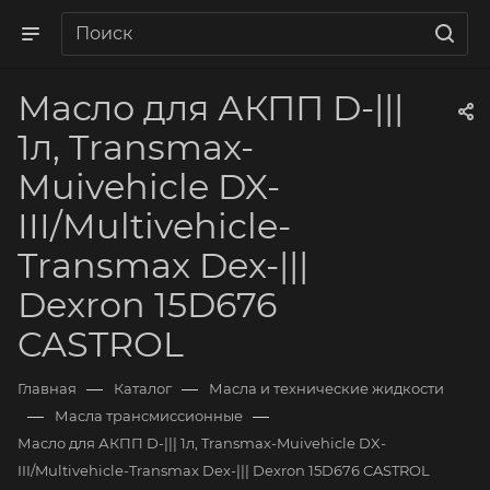
Масло для АКПП D-|||
1л, Transmax-
Muivehicle DX-
III/Multivehicle-
Transmax Dex-|||
Dexron 15D676
CASTROL
—
—
Главная
Каталог
Масла и технические жидкости
—
—
Масла трансмиссионные
Масло для АКПП D-||| 1л, Transmax-Muivehicle DX-
III/Multivehicle-Transmax Dex-||| Dexron 15D676 CASTROL