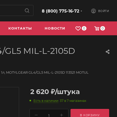
8 (800) 775-16-72
ВОЙТИ
КОНТАКТЫ
НОВОСТИ
0
0
/GL5 MIL-L-2105D
1л, MOTYLGEAR GL4/GL5 MIL-L-2105D 113521 MOTUL
2 620
₽
/штука
Есть в наличии
: 37
в 7 магазинах
В КОРЗИНУ