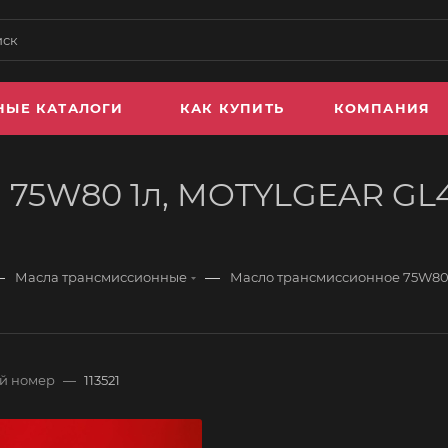
НЫЕ КАТАЛОГИ
КАК КУПИТЬ
КОМПАНИЯ
75W80 1л, MOTYLGEAR GL4
—
—
Масла трансмиссионные
Масло трансмиссионное 75W80 
й номер
—
113521