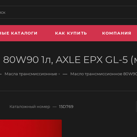
НЫЕ КАТАЛОГИ
КАК КУПИТЬ
КОМПАНИЯ
80W90 1л, AXLE EPX GL-5 (
—
—
Масла трансмиссионные
Масло трансмиссионное 80W90 1
Каталожный номер
—
15D769