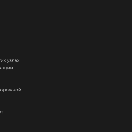
их узлах
кации
едорожной
от