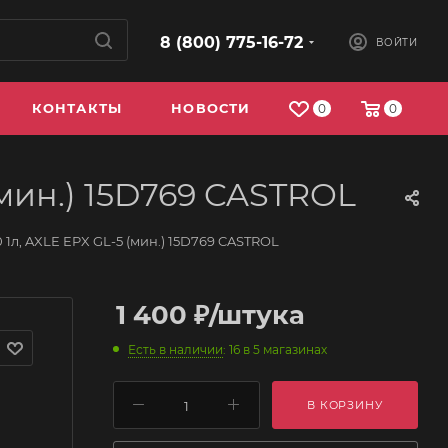
8 (800) 775-16-72
ВОЙТИ
КОНТАКТЫ
НОВОСТИ
0
0
мин.) 15D769 CASTROL
л, AXLE EPX GL-5 (мин.) 15D769 CASTROL
1 400
₽
/штука
Есть в наличии
: 16
в 5 магазинах
В КОРЗИНУ