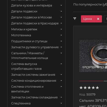
По популярности (у
Детали кузова и интерьера
Детали подвески
Детали подвески в Москве
Цена
Детали подвески в Краснодаре
Метизы и крепеж
Мототехника
Подшипники и ступицы
Запчасти рулевого управления
Сальники / Манжеты /
Уплотнительные кольца
Система выпуска
отработавших газов
Запчасти системы зажигания
Система кондиционирования
Система отопления и
вентиляции
Код:
50079
Запчасти системы охлаждения
Сальник 38*63*10
Спецтехника
мет. AD8209-E