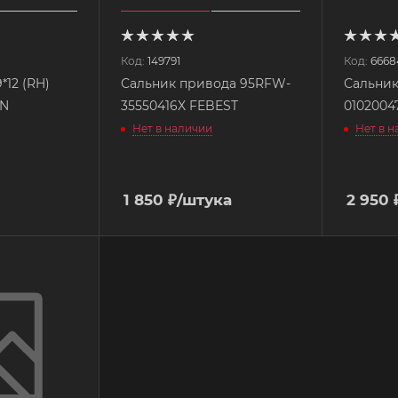
Код:
149791
Код:
6668
*12 (RH)
Сальник привода 95RFW-
Сальник
EN
35550416X FEBEST
010200
Нет в наличии
Нет в 
1 850
₽
/штука
2 950