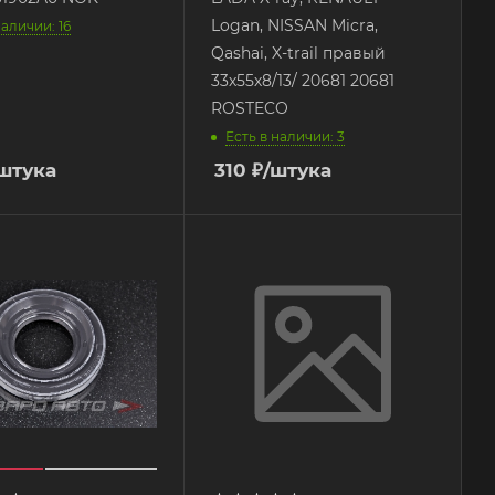
Logan, NISSAN Micra,
наличии: 16
Qashai, X-trail правый
33х55х8/13/ 20681 20681
ROSTECO
Есть в наличии: 3
штука
310
₽
/штука