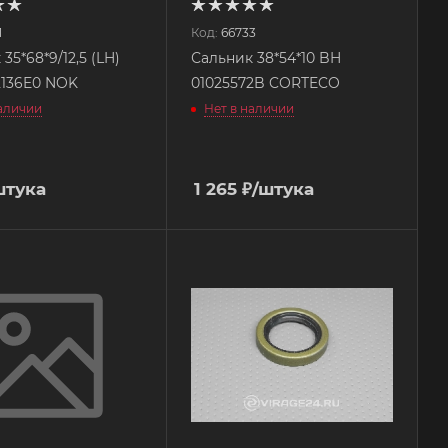
1
Код:
66733
35*68*9/12,5 (LH)
Сальник 38*54*10 BH
2136E0 NOK
01025572B CORTECO
наличии
Нет в наличии
штука
1 265
₽
/штука