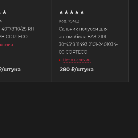
4
Код:
75462
 40*78*10/25 RH
Сальник полуоси для
47B CORTECO
автомобиля ВАЗ-2101
30*45*8 11493 2101-2401034-
наличии
00 CORTECO
Нет в наличии
₽
/штука
280
₽
/штука