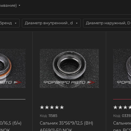
бывание)
Бренд
Диаметр внутренний , d
Диаметр наружный, D
Код:
11585
Код:
0339
/16,5 (б/н)
Сальник 35*56*9/12,5 (BH)
Сальник 
0 NOK
AE6901-F0 NOK
рез. BC