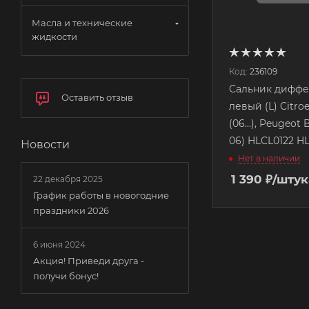
Масла и технические
жидкости
Код:
236109
Сальник дифф
Оставить отзыв
левый (L) Citro
(06...), Peugeot 
06) HLCL0122 H
Новости
Нет в наличии
1 390
₽
/штук
22 декабря 2025
График работы в новогодние
праздники 2026
6 июня 2024
Акция! Приведи друга -
получи бонус!