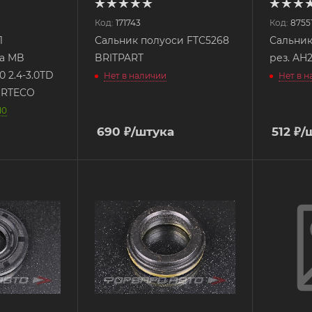
Код:
171743
Код:
8755
1
Сальник полуоси FTC5268
Сальник 
а MB
BRITPART
рез. AH
 2.4-3.0TD
Нет в наличии
Нет в 
CORTECO
10
690
₽
/штука
512
₽
/