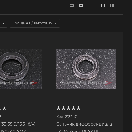
Толщина / высота, h
3
Код:
213247
35*55*9/15,5 (б/н)
Сальник дифференциала
S1902A0 NOK
LADA X-ray, RENAULT