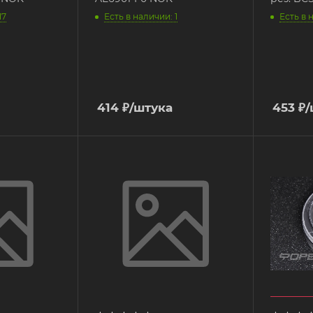
17
Есть в наличии: 1
Есть в 
414
₽
/штука
453
₽
/