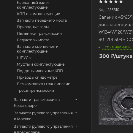
Карданный вал и
комплектующие
Код:
253510
КПП и комплектующие
Сальник 45*65*1
Запчасти переднего моста
дифференциал
Приводные валы
W124/W126/W210
Пыльники трансмиссии
80 12011509B 
Редукторы моста
Запчасти сцепления и
Есть в наличии: 
комплектующие
300
₽
/штука
ШРУСы
Муфты и комплектующие
Поддоны масляные КПП
Приводы спидометра
Ремкомплекты трансмиссии
Тросы трансмиссии
Запчасти трансмиссии в
Краснодаре
Запчасти рулевого управления
в Москве
Запчасти рулевого управления
в Краснодаре