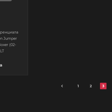
еренциала
en Jumper
Boxer (02-
LLT
а
1
2
3