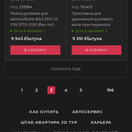
Код:
239984
Код:
150423
Рейка рулевая для
Проставка для
автомобиля ВАЗ 2110-12-
удлинения рулевого
1118-2170-2190 (без тяг)
вала при переносе
11183-3400010-3PD
рулевой рейки NISSAN
Есть в наличии: 1
Есть в наличии: 3
PREMIUM DETAIL
S13, S14, Z33, Z34 SSE Parts
9 945
₽
/штука
9 310
₽
/штука
Shop MAX
В КОРЗИНУ
В КОРЗИНУ
ПОКАЗАТЬ ЕЩЕ
1
2
3
4
5
196
КАК КУПИТЬ
АВТОСЕРВИС
ШТАБ-КВАРТИРА 3D ТУР
КАРЬЕРА