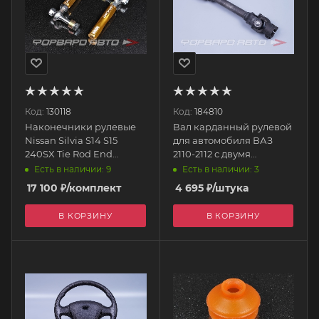
Код:
130118
Код:
184810
Наконечники рулевые
Вал карданный рулевой
Nissan Silvia S14 S15
для автомобиля ВАЗ
240SX Tie Rod End
2110-2112 с двумя
OTRLB Parts Shop MAX
карданами 21100-
Есть в наличии: 9
Есть в наличии: 3
3401092-21 ВАЗ
17 100
₽
/комплект
4 695
₽
/штука
В КОРЗИНУ
В КОРЗИНУ