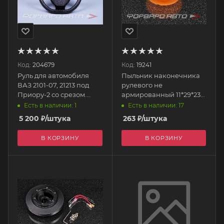
Код:
204679
Код:
19241
Руль для автомобиля
Пыльник наконечника
ВАЗ 2101-07, 21213 под
рулевого не
Приору-2 со срезом.
армированный 11*29*23
2101PR2H ПЛАСТИК
0-05-001 ПОЛИУРЕТАН
Есть в наличии: 1
Есть в наличии: 17
5 200
₽
/штука
263
₽
/штука
В КОРЗИНУ
В КОРЗИНУ