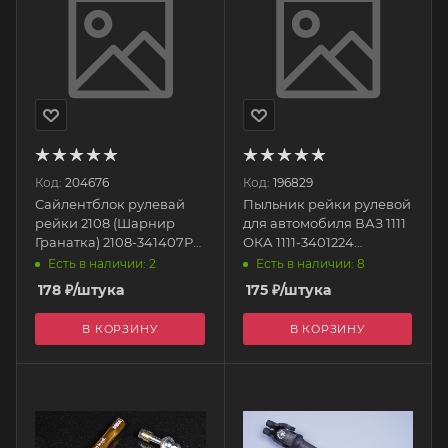
Код:
204676
Код:
196829
Сайлентблок рулевай
Пыльник рейки рулевой
рейки 2108 (Шарнир
для автомобиля ВАЗ 1111
Гранатка) 2108-341407Р
ОКА 1111-3401224
БМРТ
Автолайн
Есть в наличии: 2
Есть в наличии: 8
178
₽
/штука
175
₽
/штука
В КОРЗИНУ
В КОРЗИНУ