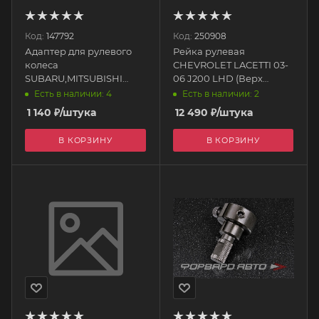
Код:
147792
Код:
250908
Адаптер для рулевого
Рейка рулевая
колеса
CHEVROLET LACETTI 03-
SUBARU,MITSUBISHI
06 J200 LHD (Верх
HUB-S515 EPMAN
Ø14mm,Ниж Ø16mm)
Есть в наличии: 4
Есть в наличии: 2
96852935 DAGGER
1 140
₽
/штука
12 490
₽
/штука
В КОРЗИНУ
В КОРЗИНУ