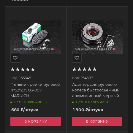
Код:
166649
Код:
154383
Пыльник рейки рулевой
Адаптер для рулевого
11*52*205 03-097
колеса быстросъемный,
MARUICHI
алюминиевый, черный
(80 мм - 2,53 мм)
Есть в наличии: 12
Есть в наличии: 18
EPCA0012-BK EPMAN
680
₽
/штука
1 900
₽
/штука
В КОРЗИНУ
В КОРЗИНУ