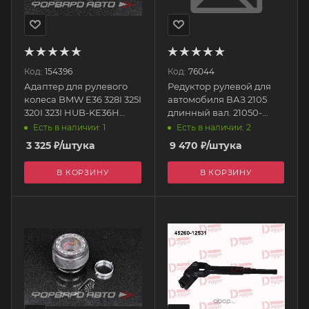
Код:
154396
Код:
76044
Адаптер для рулевого
Редуктор рулевой для
колеса BMW E36 328I 325I
автомобиля ВАЗ 2105
320I 323I HUB-KE36H
длинный вал. 21050-
EPMAN
3400010-00 АвтоВАЗ
Есть в наличии: 1
Есть в наличии: 2
3 325
₽
/штука
9 470
₽
/штука
В КОРЗИНУ
В КОРЗИНУ