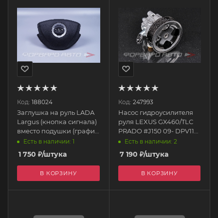
Код:
188024
Код:
247993
Заглушка на руль LADA
Насос гидроусилителя
Largus (кнопка сигнала)
руля LEXUS GX460/TLC
вместо подушки (графит)
PRADO #J150 09- DPV118
ПЛАСТИК
DAGGER
Есть в наличии: 1
Есть в наличии: 2
1 750
₽
/штука
7 190
₽
/штука
В КОРЗИНУ
В КОРЗИНУ