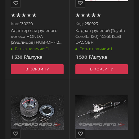
Код:
130220
Код:
250923
Адаптер для рулевого
Кардан рулевой (Toyota
колеса HONDA
Corolla 120) 4526012531
(29шлицов) HUB-OH-124
DAGGER
EPMAN
Есть в наличии: 11
Есть в наличии: 1
1 330
₽
/штука
1 590
₽
/штука
В КОРЗИНУ
В КОРЗИНУ