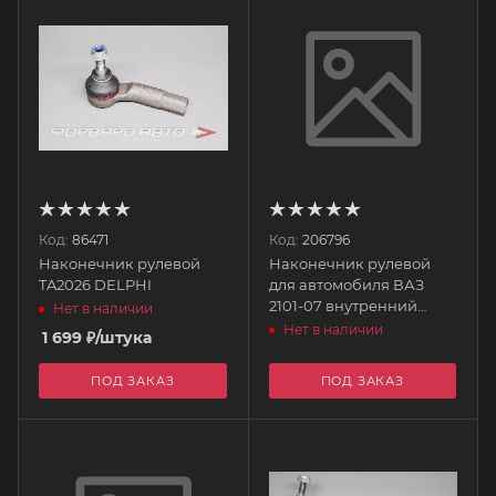
Код:
86471
Код:
206796
Наконечник рулевой
Наконечник рулевой
TA2026 DELPHI
для автомобиля ВАЗ
2101-07 внутренний
Нет в наличии
левый (длинный) 21010-
Нет в наличии
1 699
₽
/штука
300313600 LADA
ПОД ЗАКАЗ
ПОД ЗАКАЗ