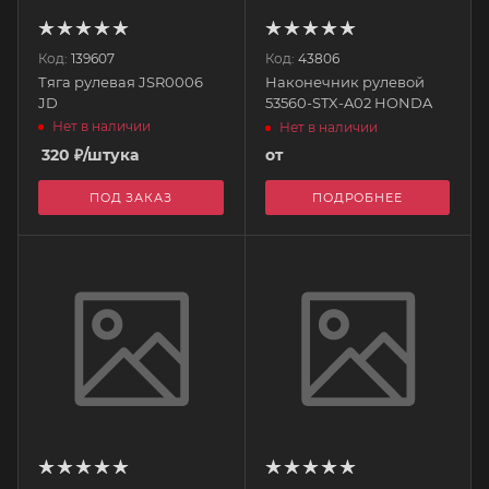
Код:
139607
Код:
43806
Тяга рулевая JSR0006
Наконечник рулевой
JD
53560-STX-A02 HONDA
Нет в наличии
Нет в наличии
320
₽
/штука
от
ПОД ЗАКАЗ
ПОДРОБНЕЕ