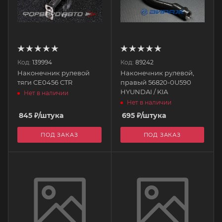
Код:
139994
Код:
89242
Наконечник рулевой
Наконечник рулевой,
тяги CE0456 CTR
правый 56820-0U590
HYUNDAI / KIA
Нет в наличии
Нет в наличии
845
₽
/штука
695
₽
/штука
ПОД ЗАКАЗ
ПОД ЗАКАЗ