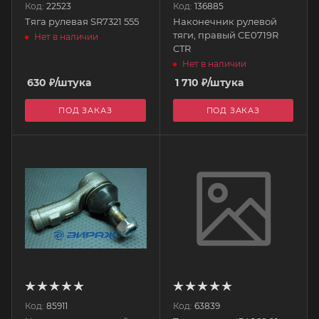
Код:
22523
Код:
136885
Тяга рулевая SR7321 555
Наконечник рулевой
тяги, правый CE0719R
Нет в наличии
CTR
Нет в наличии
630
₽
/штука
1 710
₽
/штука
ПОД ЗАКАЗ
ПОД ЗАКАЗ
Код:
85911
Код:
63839