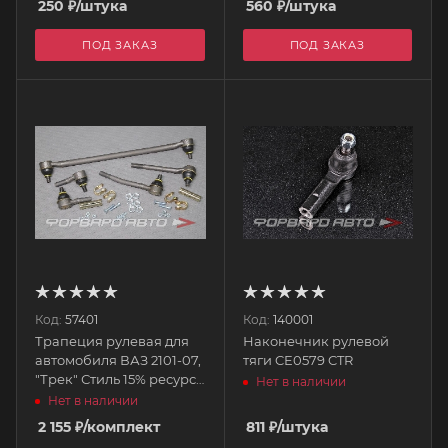
250
₽
/штука
560
₽
/штука
ПОД ЗАКАЗ
ПОД ЗАКАЗ
Код:
57401
Код:
140001
Трапеция рулевая для
Наконечник рулевой
автомобиля ВАЗ 2101-07,
тяги CE0579 CTR
"Трек" Стиль 15% ресурс
Нет в наличии
<>
Нет в наличии
2 155
₽
/комплект
811
₽
/штука