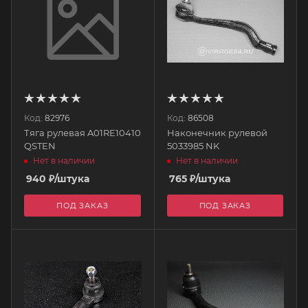
Код:
82976
Код:
86508
Тяга рулевая A01RE10410
Наконечник рулевой
QSTEN
5033985 NK
Нет в наличии
Нет в наличии
940
₽
/штука
765
₽
/штука
ПОД ЗАКАЗ
ПОД ЗАКАЗ