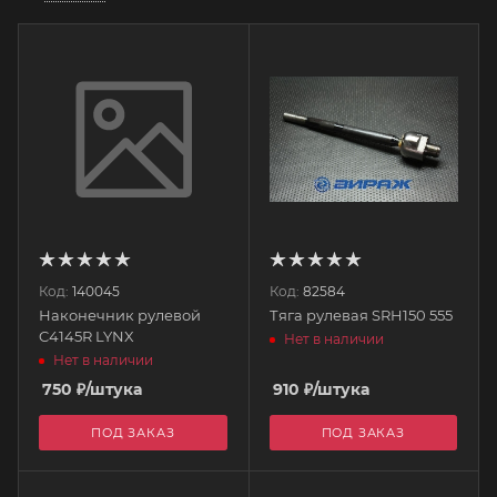
Код:
140045
Код:
82584
Наконечник рулевой
Тяга рулевая SRH150 555
C4145R LYNX
Нет в наличии
Нет в наличии
750
₽
/штука
910
₽
/штука
ПОД ЗАКАЗ
ПОД ЗАКАЗ