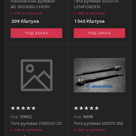
Наконечник рулевой
Тяга рулевая 34001 01
A11-3003060 CHERY
LEMFORDER
Нет в наличии
Нет в наличии
209
₽
/штука
1 545
₽
/штука
ПОД ЗАКАЗ
ПОД ЗАКАЗ
Код:
139602
Код:
16898
Тяга рулевая JSR0001 JD
Тяга рулевая SR1570 555
Нет в наличии
Нет в наличии