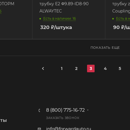
ТОТОРМ
трубку E2 Φ9.89-ID8-90
трубку z
ALWAYTEC
Couplin
5
Есть в наличии: 16
Есть в 
320
₽
/штука
90
₽
/
ПОКАЗАТЬ ЕЩЕ
1
2
3
4
5
8 (800) 775-16-72
ЗАКАЗАТЬ ЗВОНОК
КТЫ
info@forwardauto.ru