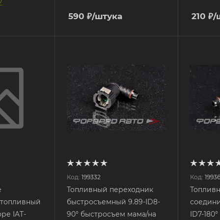
7
590
₽
/штука
210
₽
/
Код:
199332
Код:
1993
е
Топливный переходник
Топлив
 топливный
быстросъемный 9.89-ID8-
соедини
ре IAT-
90° быстросъем мама/на
ID7-180°