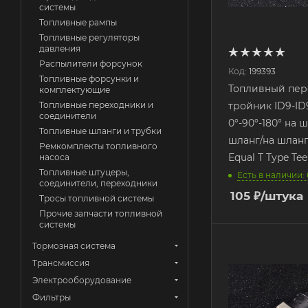
системы
Топливные рампы
Топливные регуляторы
давления
Распылители форсунок
Код:
199393
Топливные форсунки и
Топливный пер
комплектующие
Топливные переходники и
тройник ID9-ID
соединители
0°-90°-180° на 
Топливные шланги и трубки
шланг/на шланг
Ремкомплекты топливного
Equal T Type T
насоса
Топливные штуцеры,
Есть в наличии: 
соединители, переходники
105
₽
/штука
Тросы топливной системы
Прочие запчасти топливной
системы
Тормозная система
Трансмиссия
Электрооборудование
Фильтры