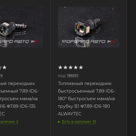
29
Код:
199310
ный переходник
Топливный переходник
ъемный 7.89-ID6-
быстросъемный 7.89-ID6-
стросъем мама/на
180° быстросъем мама/на
16 Φ7.89-ID6-135
трубку B1 Φ7.89-ID6-180
EC
ALWAYTEC
наличии: 2
Есть в наличии: 19