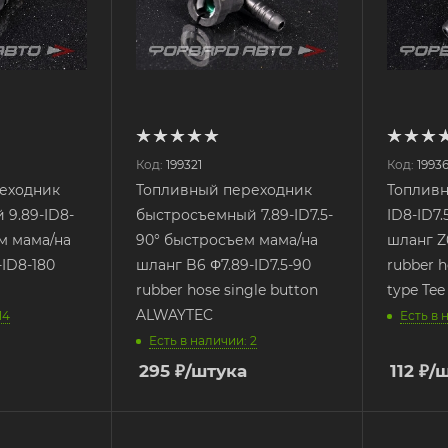
Код:
199321
Код:
1993
еходник
Топливный переходник
Топлив
9.89-ID8-
быстросъемный 7.89-ID7.5-
ID8-ID7.
м мама/на
90° быстросъем мама/на
шланг Z6
-ID8-180
шланг B6 Φ7.89-ID7.5-90
rubber 
rubber hose single button
type Te
ALWAYTEC
14
Есть в 
Есть в наличии: 2
295
₽
/штука
112
₽
/