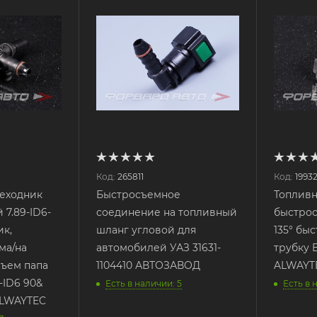
Код:
265811
Код:
1993
еходник
Быстросъемное
Топлив
7.89-ID6-
соединение на топливный
быстрос
ик,
шланг угловой для
135° бы
ма/на
автомобилей УАЗ 31631-
трубку B
съем папа
1104410 АВТОЗАВОД
ALWAYT
-ID6 90&
Есть в наличии: 5
Есть в 
 ALWAYTEC