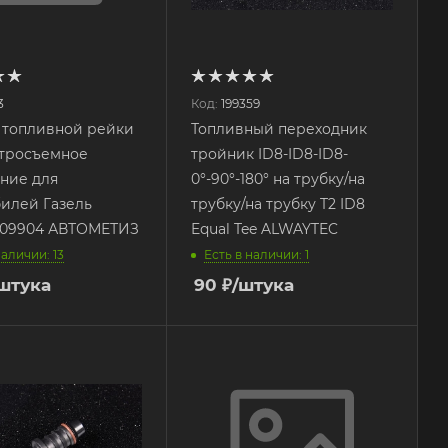
3
Код:
199359
 топливной рейки
Топливный переходник
стросъемное
тройник ID8-ID8-ID8-
ние для
0°-90°-180° на трубку/на
илей Газель
трубку/на трубку T2 ID8
 09904 АВТОМЕТИЗ
Equal Tee ALWAYTEC
наличии: 13
Есть в наличии: 1
штука
90
₽
/штука