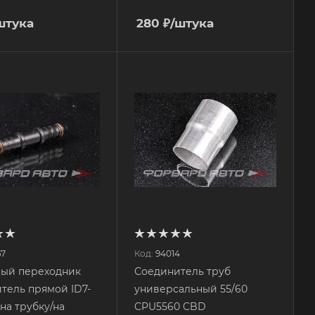
штука
280
₽
/штука
67
Код:
94014
ный переходник
Соединитель труб
тель прямой ID7-
универсальный 55/60
 на трубку/на
CPU5560 CBD