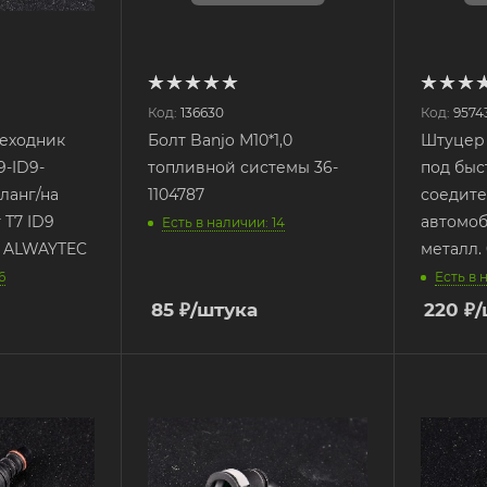
Код:
136630
Код:
9574
еходник
Болт Banjo М10*1,0
Штуцер
9-ID9-
топливной системы 36-
под бы
шланг/на
1104787
соедите
 T7 ID9
автомоб
Есть в наличии: 14
ee ALWAYTEC
металл.
6
Есть в 
85
₽
/штука
220
₽
/