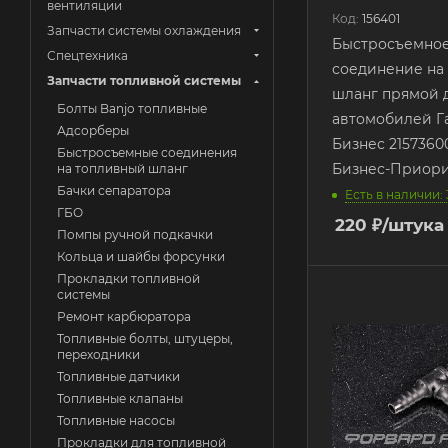
вентиляции
Код:
156401
Запчасти системы охлаждения
Быстросъемно
Спецтехника
соединение на
Запчасти топливной системы
шланг прямой 
Болты Banjo топливные
автомобилей Г
Адсорберы
Бизнес 2157360
Быстросъемные соединения
Бизнес-Приори
на топливный шланг
Бачки сепаратора
Есть в наличии: 
ГБО
220
₽
/штука
Помпы ручной подкачки
Кольца и шайбы форсунки
Прокладки топливной
системы
Ремонт карбюратора
Топливные болты, штуцеры,
переходники
Топливные датчики
Топливные клапаны
Топливные насосы
Прокладки для топливной