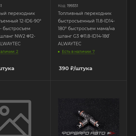
1
Код:
199351
ный переходник
Топливный переходник
ъемный 12-ID6-90°
быстросъемный 11.8-ID14-
- быстросъем
180° быстросъем мама/на
 шланг NW2 Φ12-
шланг G3 Φ11.8-ID14-180̊
ALWAYTEC
ALWAYTEC
наличии: 2
Есть в наличии: 7
штука
390
₽
/штука