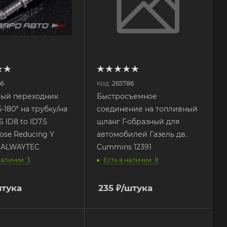
66
Код:
265786
ный переходник
Быстросъемное
5-180° на трубку/на
соединение на топливный
 ID8 to ID7.5
шланг Г-образный для
hose Reducing Y
автомобилей Газель дв.
e ALWAYTEC
Cummins 12391
наличии: 3
Есть в наличии: 8
штука
235
₽
/штука