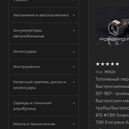
Автохимия и автокосметика
Аккумуляторы
автомобильные
Аксессуары
Инструменты
Код:
199325
Топливный пер
Колесный крепеж, диски и
быстросъемный 
аксессуары
90°-180°- тройн
быстросъем ма
Одежда и гоночная
трубку/быстро
атрибутика
B15 Φ7.89-3ways
7.89 End piece
Масла и технические