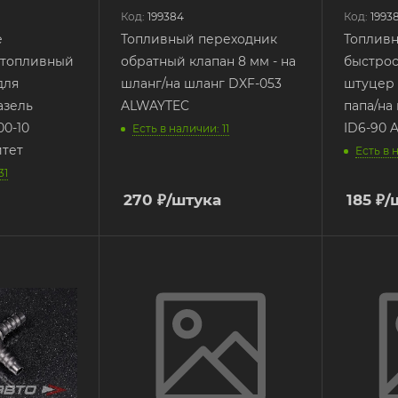
Код:
199384
Код:
19938
е
Топливный переходник
Топлив
 топливный
обратный клапан 8 мм - на
быстрос
для
шланг/на шланг DXF-053
штуцер 
азель
ALWAYTEC
папа/на
00-10
ID6-90 
Есть в наличии: 11
тет
Есть в 
31
270
₽
/штука
185
₽
/