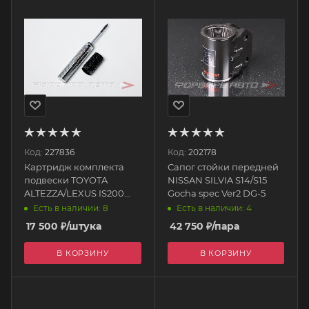
Код:
227836
Код:
202178
Картридж комплекта
Сапог стойки передней
подвески TOYOTA
NISSAN SILVIA S14/S15
ALTEZZA/LEXUS IS200
Gocha spec Ver2 DG-5
SXE10, передний
Есть в наличии: 8
Есть в наличии: 4
SL2002F_cardridge
17 500
₽
/штука
42 750
₽
/пара
SILVER'S (SILVERS)
В КОРЗИНУ
В КОРЗИНУ