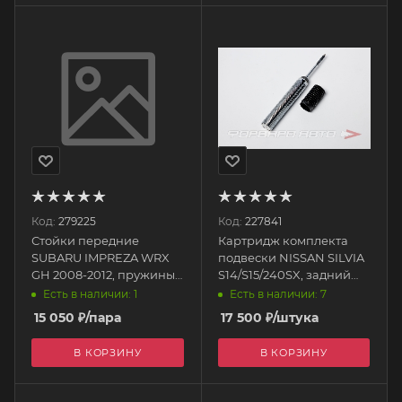
Код:
279225
Код:
227841
Стойки передние
Картридж комплекта
SUBARU IMPREZA WRX
подвески NISSAN SILVIA
GH 2008-2012, пружины
S14/S15/240SX, задний
F: 8kg, CN-583Front
SN1006R_cartridge
Есть в наличии: 1
Есть в наличии: 7
EPMAN
SILVER'S (SILVERS)
15 050
₽
/пара
17 500
₽
/штука
В КОРЗИНУ
В КОРЗИНУ