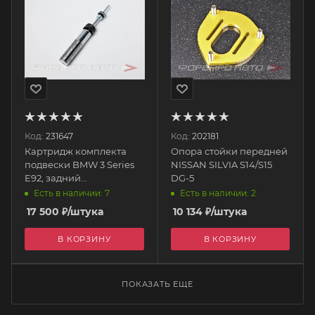
Код:
231647
Код:
202181
Картридж комплекта
Опора стойки передней
подвески BMW 3 Series
NISSAN SILVIA S14/S15
E92, задний
DG-5
SB1006R_cartridge
Есть в наличии: 7
Есть в наличии: 2
SILVER'S (SILVERS)
17 500
₽
/штука
10 134
₽
/штука
В КОРЗИНУ
В КОРЗИНУ
ПОКАЗАТЬ ЕЩЕ