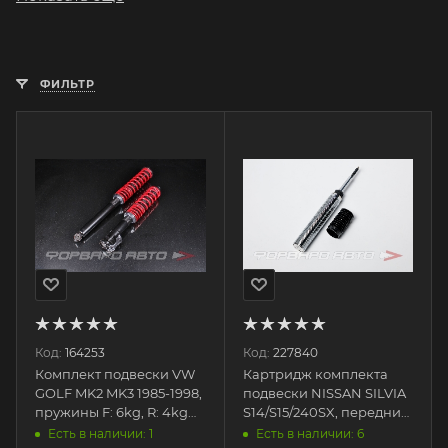
ФИЛЬТР
Код:
164253
Код:
227840
Комплект подвески VW
Картридж комплекта
GOLF MK2 MK3 1985-1998,
подвески NISSAN SILVIA
пружины F: 6kg, R: 4kg
S14/S15/240SX, передний
CN-525 EPMAN
SN1006F_cartridge
Есть в наличии: 1
Есть в наличии: 6