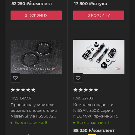
SILVER'S (SILVERS)
52 250
₽
/комплект
17 500
₽
/штука
В КОРЗИНУ
В КОРЗИНУ
Код:
138997
Код:
227831
Проставка усилитель
Комплект подвески
верхней опоры стойки
NISSAN 350Z, серия
Nissan Silvia FSSS002
NEOMAX, пружины F:
FORWARD RACING
12kg, R: 8kg SN1009
Есть в наличии: 8
Есть в наличии: 1
SILVER'S (SILVERS)
88 350
₽
/комплект