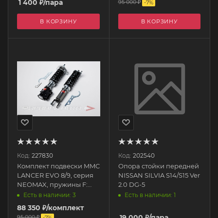
1 400
₽
/пара
95 000
₽
-
7
%
В КОРЗИНУ
В КОРЗИНУ
Код:
227830
Код:
202540
Комплект подвески MMC
Опора стойки передней
LANCER EVO 8/9, серия
NISSAN SILVIA S14/S15 Ver
NEOMAX, пружины F:
2.0 DG-5
10kg, R: 8kg SM1008
Есть в наличии: 3
Есть в наличии: 1
SILVER'S (SILVERS)
88 350
₽
/комплект
19 000
₽
/пара
95 000
₽
-
7
%