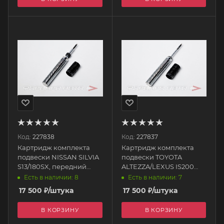
Код:
227838
Код:
227837
Картридж комплекта
Картридж комплекта
подвески NISSAN SILVIA
подвески TOYOTA
S13/180SX, передний
ALTEZZA/LEXUS IS200
SN1005F_cartridge
SXE10, задний
Есть в наличии: 8
Есть в наличии: 7
SILVER'S (SILVERS)
SL2002R_cardridge
17 500
₽
/штука
17 500
₽
/штука
SILVER'S (SILVERS)
В КОРЗИНУ
В КОРЗИНУ