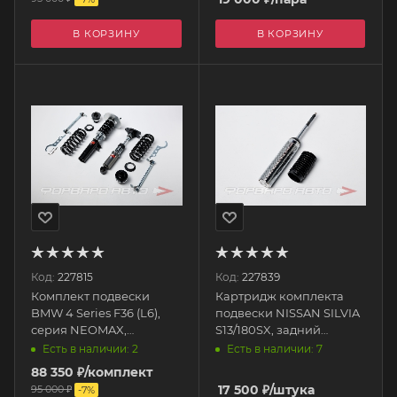
В КОРЗИНУ
В КОРЗИНУ
Код:
227815
Код:
227839
Комплект подвески
Картридж комплекта
BMW 4 Series F36 (L6),
подвески NISSAN SILVIA
серия NEOMAX,
S13/180SX, задний
пружины F: 12kg, R: 9kg
SN1005R_cartridge
Есть в наличии: 2
Есть в наличии: 7
SB1059 SILVER'S
SILVER'S (SILVERS)
88 350
₽
/комплект
(SILVERS)
17 500
₽
/штука
95 000
₽
-
7
%