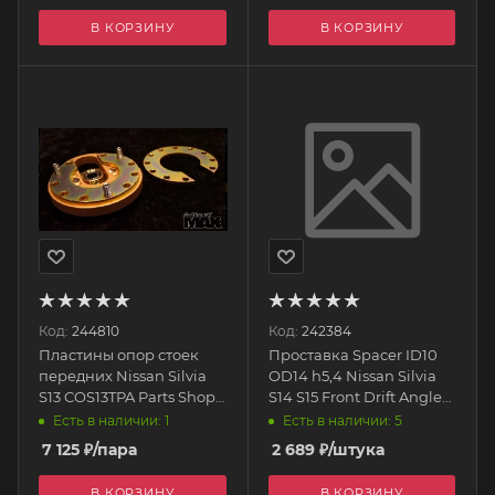
В КОРЗИНУ
В КОРЗИНУ
Код:
244810
Код:
242384
Пластины опор стоек
Проставка Spacer ID10
передних Nissan Silvia
OD14 h5,4 Nissan Silvia
S13 COS13TPA Parts Shop
S14 S15 Front Drift Angle
MAX
Lock WF080_921
Есть в наличии: 1
Есть в наличии: 5
WISEFAB
7 125
₽
/пара
2 689
₽
/штука
В КОРЗИНУ
В КОРЗИНУ