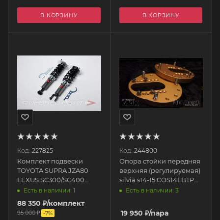
В КОРЗИНУ
В КОРЗИНУ
Код:
227825
Код:
244800
Комплект подвески
Опора стойки передняя
TOYOTA SUPRA JZA80
верхняя (регулируемая)
LEXUS SC300/SC400
silvia s14-15 COS14LBTP
1993-1998, серия
Parts Shop MAX
Есть в наличии: 1
Есть в наличии: 3
NEOMAX, пружины F:
88 350
₽
/комплект
12kg, R: 8kg ST1008
19 950
₽
/пара
95 000
₽
-
7
%
SILVER'S (SILVERS)