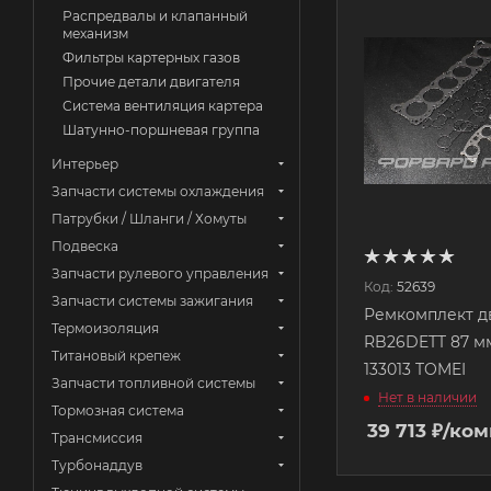
Распредвалы и клапанный
механизм
Фильтры картерных газов
Прочие детали двигателя
Система вентиляция картера
Шатунно-поршневая группа
Интерьер
Запчасти системы охлаждения
Патрубки / Шланги / Хомуты
Подвеска
Запчасти рулевого управления
Код:
52639
Запчасти системы зажигания
Ремкомплект д
Термоизоляция
RB26DETT 87 мм
Титановый крепеж
133013 TOMEI
Запчасти топливной системы
Нет в наличии
Тормозная система
39 713
₽
/ком
Трансмиссия
Турбонаддув