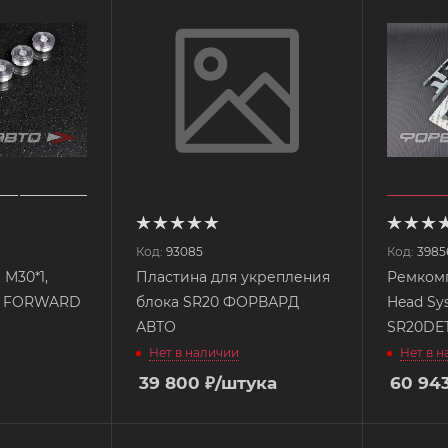
Код:
93085
Код:
3985
 М30*1,
Пластина для укрепления
Ремкомп
4 FORWARD
блока SR20 ФОРВАРД
Head Sys
АВТО
SR20DET
Нет в наличии
Нет в 
39 800
₽
/штука
60 94