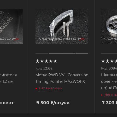
Код:
52332
Код:
308
вигателя
Метка RWD VVL Conversion
Шкивы 
 1,2 мм
Timing Pointer MAZWORX
облегче
шт) 
Нет в наличии
Нет в 
плект
9 500
₽
/штука
7 303