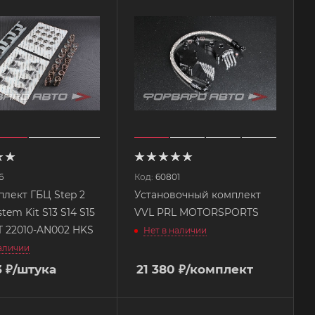
6
Код:
60801
лект ГБЦ Step 2
Установочный комплект
tem Kit S13 S14 S15
VVL PRL MOTORSPORTS
 22010-AN002 HKS
Нет в наличии
наличии
3
₽
/штука
21 380
₽
/комплект