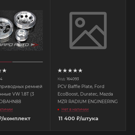
44
Код:
164093
приводных ремней
PCV Baffle Plate, Ford
нные VW 1.8T (3
EcoBoost, Duratec, Mazda
AUTOBAHN88
MZR RADIUM ENGINEERING
наличии
Нет в наличии
₽
/комплект
11 400
₽
/штука