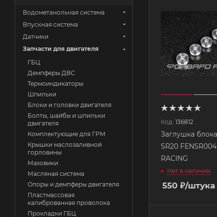
Водометанольная система
Впускная система
Датчики
Запчасти для двигателя
ГБЦ
Демпферы ДВС
Термоиндикаторы
Шпильки
Блоки и головки двигателя
Болты, шайбы и шпильки
Код:
136812
двигателя
Заглушка блока
Комплектующие для ГРМ
Крышки маслозаливной
SR20 FENSR00
горловины
RACING
Маховики
Нет в наличии
Масляная система
550
₽
/штука
Опоры и демпферы двигателя
Пластмассовая
калиброванная проволока
Прокладки ГБЦ