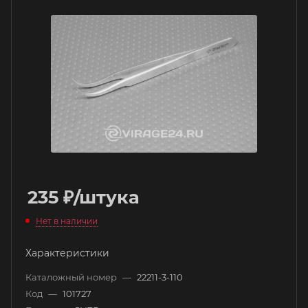
235
₽
/штука
Нет в наличии
Характеристики
Каталожный номер
—
22211-3-110
Код
—
101727