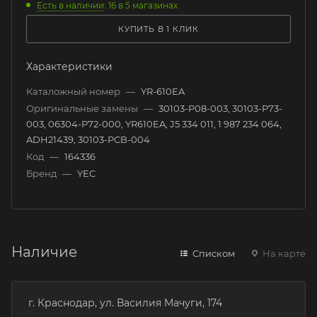
Есть в наличии
: 16
в 5 магазинах
КУПИТЬ В 1 КЛИК
Характеристики
Каталожный номер
—
YR-610EA
Оригинальные замены
—
30103-P08-003, 30103-P73-
003, 06304-P72-000, YR610EA, J5 334 011, 1 987 234 064,
ADH21439, 30103-PCB-004
Код
—
164336
Бренд
—
YEC
Наличие
Списком
На карте
г. Краснодар, ул. Василия Мачуги, 174