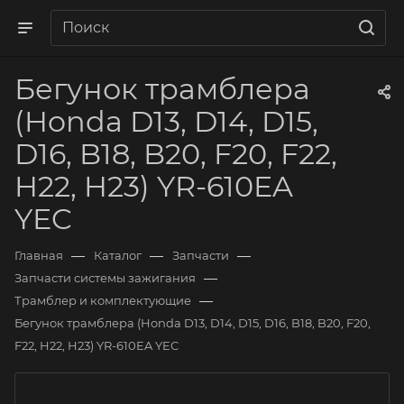
Бегунок трамблера
(Honda D13, D14, D15,
D16, B18, B20, F20, F22,
H22, H23) YR-610EA
YEC
—
—
—
Главная
Каталог
Запчасти
—
Запчасти системы зажигания
—
Трамблер и комплектующие
Бегунок трамблера (Honda D13, D14, D15, D16, B18, B20, F20,
F22, H22, H23) YR-610EA YEC