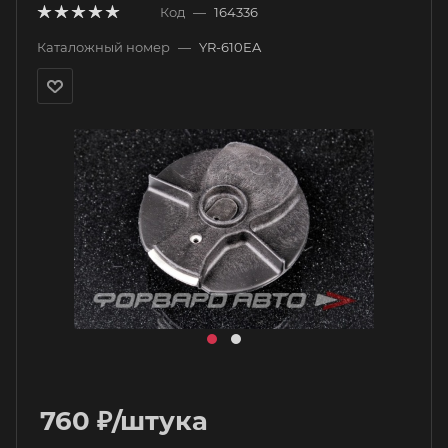
Код
—
164336
Каталожный номер
—
YR-610EA
760
₽
/штука