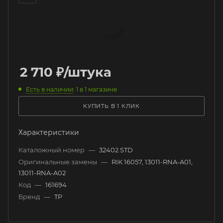
2 710
₽
/штука
Есть в наличии
: 1
в 1 магазине
КУПИТЬ В 1 КЛИК
Характеристики
Каталожный номер
—
32402 STD
Оригинальные замены
—
RIK 16057, 13011-RNA-A01,
13011-RNA-A02
Код
—
161694
Бренд
—
TP