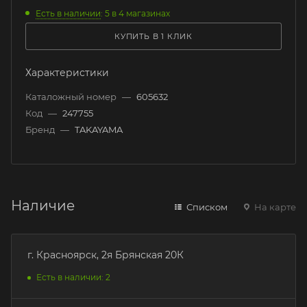
Есть в наличии
: 5
в 4 магазинах
КУПИТЬ В 1 КЛИК
Характеристики
Каталожный номер
—
605632
Код
—
247755
Бренд
—
TAKAYAMA
Наличие
Списком
На карте
г. Красноярск, 2я Брянская 20К
Есть в наличии: 2