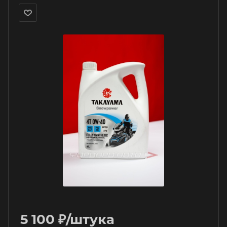
5 100
₽
/штука