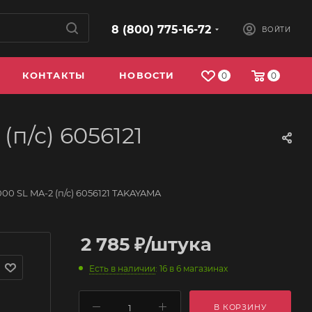
8 (800) 775-16-72
ВОЙТИ
КОНТАКТЫ
НОВОСТИ
0
0
п/с) 6056121
00 SL MA-2 (п/с) 6056121 TAKAYAMA
2 785
₽
/штука
Есть в наличии
: 16
в 6 магазинах
В КОРЗИНУ