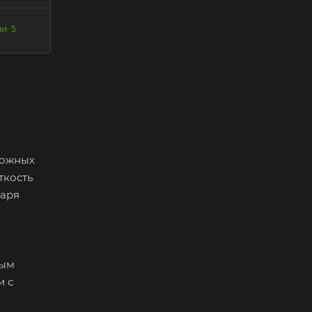
и: 5
рожных
ткость
даря
ным
и с