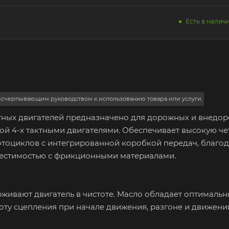
Есть в наличи
 исчерпывающим руководством к использованию товара или услуги.
тных двигателей предназначено для дорожных и внедо
ой 4-х тактными двигателями. Обеспечивает высокую че
отоциклов с интегрированной коробкой передач, благо
естимостью с фрикционными материалами.
ивают двигатель в чистоте. Масло обладает оптималь
ту сцепления при начале движения, разгоне и движени