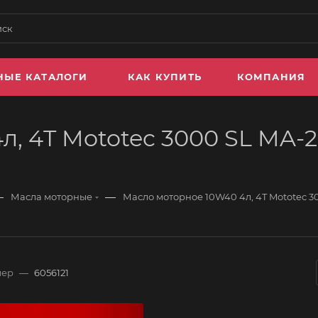
НЫЕ КАТАЛОГИ
КАК КУПИТЬ
КОМПАНИЯ
 4T Mototec 3000 SL MA-2 (
—
—
Масла моторные
Масло моторное 10W40 4л, 4T Mototec 30
мер
—
6056121