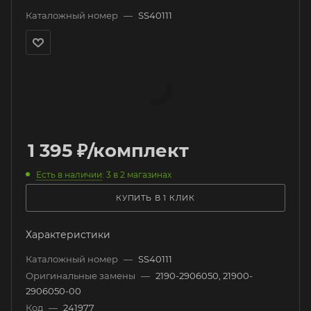
Каталожный номер
—
SS40111
1 395
₽
/комплект
Есть в наличии
: 3
в 2 магазинах
КУПИТЬ В 1 КЛИК
Характеристики
Каталожный номер
—
SS40111
Оригинальные замены
—
2190-2906050, 21900-
2906050-00
Код
—
241977