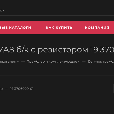
НЫЕ КАТАЛОГИ
КАК КУПИТЬ
КОМПАНИЯ
УАЗ б/к с резистором 19.3
—
—
зажигания
Трамблер и комплектующие
Бегунок трамбл
ер
—
19.3706020-01