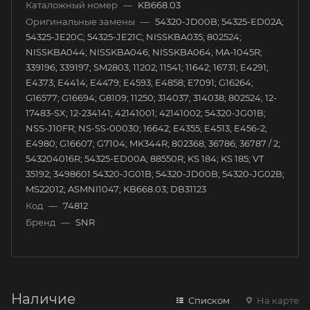
Каталожный номер
—
KB668.03
Оригинальные замены
—
54320-JD00B; 54325-ED02A;
54325-JE20C; 54325-JE21C; NISSKBA035; 802524;
NISSKBA044; NISSKBA046; NISSKBA064; MA-1045R;
339196; 339197; SM2803; 11202; 11541; 11642; 16731; E4291;
E4373; E4414; E4479; E4593; E4858; E7091; G16264;
G16577; G16694; G8109; 11250; 314037; 314038; 802524; 12-
17483-SX; 12-234141; 42141001; 42141002; 54320-JG01B;
NSS-J10FR; NS-SS-00030; 16642; E4355; E4513; E456-2;
E4980; G16607; G7104; MK344R; 802368; 36786; 36787 / 2;
543204016R; 54325-ED00A; 88550R; KS 184; KS 185; VT
35192; 3498601 54320-JG01B; 54320-JD00B; 54320-JG02B;
MS22012; ASMNI1047; KB668.03; DB31123
Код
—
74812
Бренд
—
SNR
Наличие
Списком
На карте