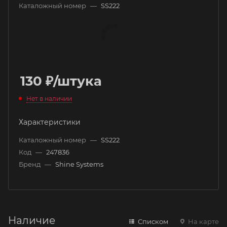
Каталожный номер
—
SS222
130
₽
/штука
Нет в наличии
Характеристики
Каталожный номер
—
SS222
Код
—
247836
Бренд
—
Shine Systems
Наличие
Списком
На карте