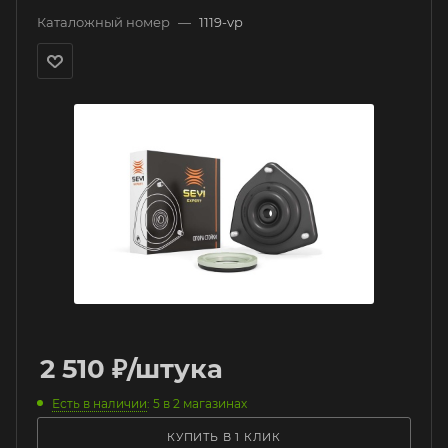
Каталожный номер
—
1119-vp
2 510
₽
/штука
Есть в наличии
: 5
в 2 магазинах
КУПИТЬ В 1 КЛИК