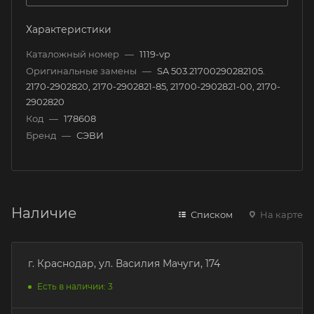
Характеристики
Каталожный номер
—
1119-vp
Оригинальные замены
—
SA 503.21700290282105.
2170-2902820, 2170-2902821-85, 21700-2902821-00, 2170-
2902820
Код
—
178608
Бренд
—
СЭВИ
Наличие
Списком
На карте
г. Краснодар, ул. Василия Мачуги, 174
Есть в наличии: 3