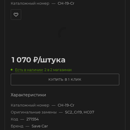
Каталожный номер
—
CH-19-Cr
1 070
₽
/штука
Есть в наличии
: 2
в 2 магазинах
КУПИТЬ В 1 КЛИК
Характеристики
Каталожный номер
—
CH-19-Cr
Оригинальные замены
—
SC2_Cr19, HC07
Код
—
271554
Бренд
—
Save Car