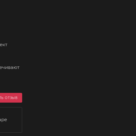
ект
печивают
ТЬ ОТЗЫВ
аре