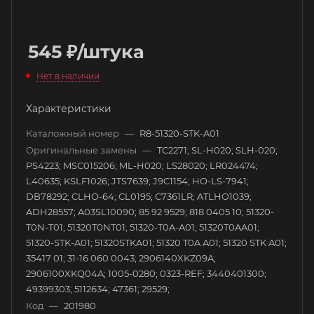
545
₽
/штука
Нет в наличии
Характеристики
Каталожный номер
—
R8-51320-STK-A01
Оригинальные замены
—
TC2271; SL-H020; SLH-020;
PS4223; MSC015206; ML-H020; LS28020; LR024474;
L40635; KSLF1026; JTS7639; J9C1154; HO-LS-7941;
DB78292; CLHO-64; CL0195; C7361LR; ATLHO1039;
ADH28557; A03SL10090; 85 92 9529; 818 0405 10; 51320-
T0N-T01; 51320T0NT01; 51320-T0A-A01; 51320T0AA01;
51320-STK-A01; 51320STKA01; 51320 T0A A01; 51320 STK A01;
35417 01; 31-16 060 0043; 2906140XKZ09A;
2906100XKQ04A; 1005-0280; 0323-REF; 3440401300;
49399303; 5112634; 47361; 29529;
Код
—
201980