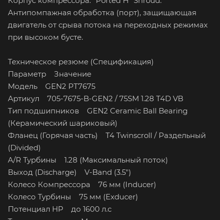
Корпус компрессора: "Ported H" Shroud.
Антипомпажная обработка (порт), защищающая
двигатель от срыва потока на переходных режимах
при высоком бусте.
Техническое резюме (Спецификация)
Параметр Значение
Модель GEN2 PT7675
Артикул 705-7675-B-GEN2 / 75SM 1.28 T4D VB
Тип подшипников GEN2 Ceramic Ball Bearing
(Керамический шариковый)
Фланец (Горячая часть) T4 Twinscroll / Раздельный
(Divided)
A/R Турбины 1.28 (Максимальный поток)
Выход (Discharge) V-Band (3.5")
Колесо Компрессора 76 мм (Inducer)
Колесо Турбины 75 мм (Exducer)
Потенциал HP до 1600 л.с