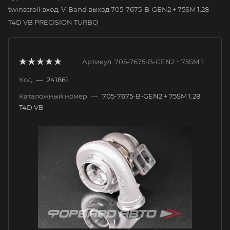
twinscroll вход, V-Band выход 705-7675-B-GEN2 + 75SM 1.28
T4D VB PRECISION TURBO
Артикул:
705-7675-B-GEN2 + 75SM 1.
Код
—
241861
Каталожный номер
—
705-7675-B-GEN2 + 75SM 1.28
T4D VB