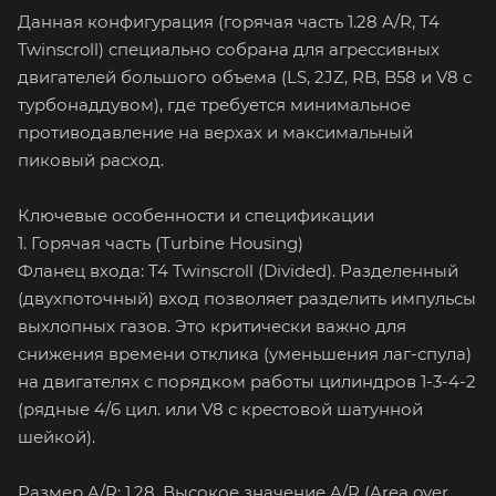
Данная конфигурация (горячая часть 1.28 A/R, T4
Twinscroll) специально собрана для агрессивных
двигателей большого объема (LS, 2JZ, RB, B58 и V8 с
турбонаддувом), где требуется минимальное
противодавление на верхах и максимальный
пиковый расход.
Ключевые особенности и спецификации
1. Горячая часть (Turbine Housing)
Фланец входа: T4 Twinscroll (Divided). Разделенный
(двухпоточный) вход позволяет разделить импульсы
выхлопных газов. Это критически важно для
снижения времени отклика (уменьшения лаг-спула)
на двигателях с порядком работы цилиндров 1-3-4-2
(рядные 4/6 цил. или V8 с крестовой шатунной
шейкой).
Размер A/R: 1.28. Высокое значение A/R (Area over