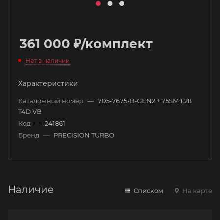
361 000
₽
/комплект
Нет в наличии
Характеристики
Каталожный номер
—
705-7675-B-GEN2 + 75SM 1.28
T4D VB
Код
—
241861
Бренд
—
PRECISION TURBO
Наличие
Списком
На карте