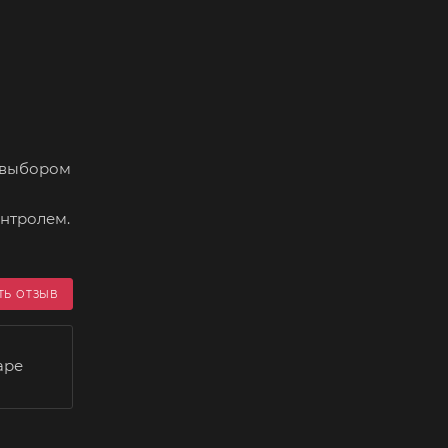
м выбором
онтролем.
ТЬ ОТЗЫВ
аре