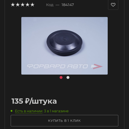
Код
—
184147
135
₽
/штука
Есть в наличии
: 3
в 1 магазине
КУПИТЬ В 1 КЛИК