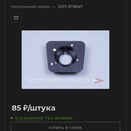
Каталожный номер
—
2107-3718347
85
₽
/штука
Есть в наличии
: 11
в 2 магазинах
КУПИТЬ В 1 КЛИК