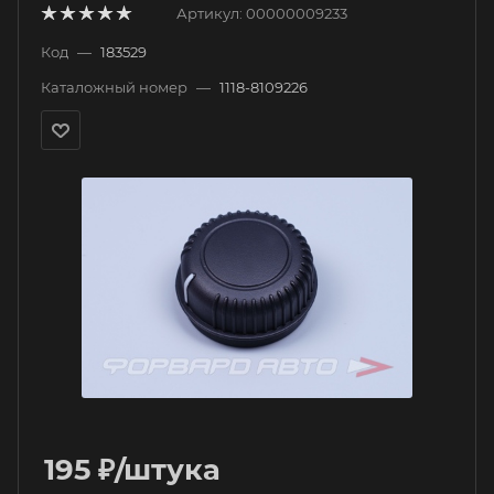
Артикул:
00000009233
Код
—
183529
Каталожный номер
—
1118-8109226
195
₽
/штука