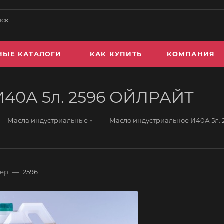
НЫЕ КАТАЛОГИ
КАК КУПИТЬ
КОМПАНИЯ
И40А 5л. 2596 ОЙЛРАЙТ
—
—
Масла индустриальные
Масло индустриальное И40А 5л.
мер
—
2596