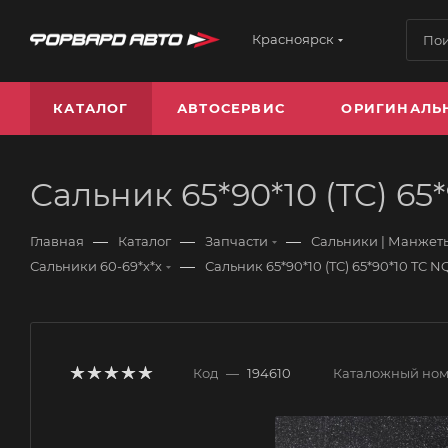
Красноярск
КАТАЛОГ
АВТОСЕРВИС
ОРИГИНАЛЬ
Сальник 65*90*10 (TC) 65
—
—
—
Главная
Каталог
Запчасти
Сальники | Манжеты
—
Сальники 60-69*х*х
Сальник 65*90*10 (TC) 65*90*10 TC N
Код
—
194610
Каталожный но