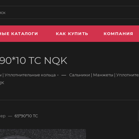
НЫЕ КАТАЛОГИ
КАК КУПИТЬ
КОМПАНИЯ
*90*10 TC NQK
—
 | Уплотнительные кольца
Сальники | Манжеты | Уплотнит
QK
мер
—
65*90*10 TC