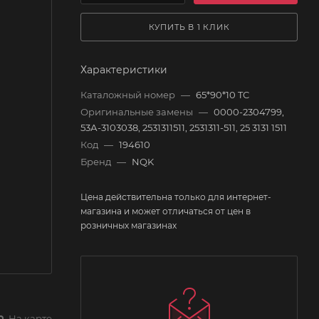
КУПИТЬ В 1 КЛИК
Характеристики
Каталожный номер
—
65*90*10 TC
Оригинальные замены
—
0000-2304799,
53А-3103038, 2531311511, 2531311-511, 25 3131 1511
Код
—
194610
Бренд
—
NQK
Цена действительна только для интернет-
магазина и может отличаться от цен в
розничных магазинах
На карте