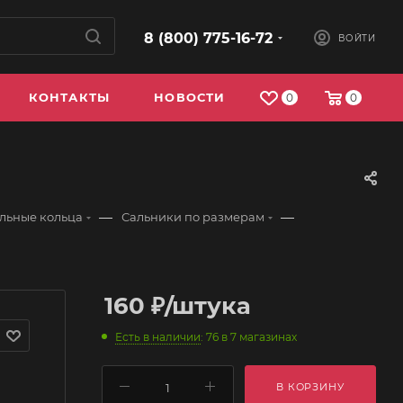
8 (800) 775-16-72
ВОЙТИ
КОНТАКТЫ
НОВОСТИ
0
0
—
—
ельные кольца
Сальники по размерам
160
₽
/штука
Есть в наличии
: 76
в 7 магазинах
В КОРЗИНУ